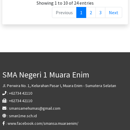
Showing 1 to 10 of 24 entries
Previous
1
2
3
Next
SMA Negeri 1 Muara Enim
Jl. Perwira No. 1, Kelurahan Pasar I, Muara Enim - Sumatera Selatan
: +62734 42110
: +62734 42110
: smansamehumas@gmail.com
: sman1me.sch.id
: www.facebook.com/smansa.muaraenim/