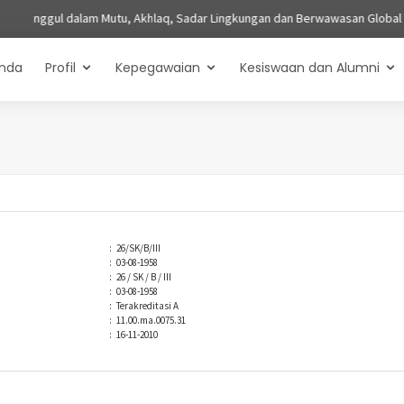
 Unggul dalam Mutu, Akhlaq, Sadar Lingkungan dan Berwawasan Global |
Misi
nda
Profil
Kepegawaian
Kesiswaan dan Alumni
:
26/SK/B/III
:
03-08-1958
:
26 / SK / B / III
:
03-08-1958
:
Terakreditasi A
:
11.00.ma.0075.31
:
16-11-2010