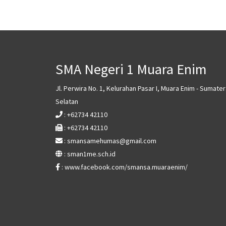
SMA Negeri 1 Muara Enim
Jl. Perwira No. 1, Kelurahan Pasar I, Muara Enim - Sumater
Selatan
: +62734 42110
: +62734 42110
: smansamehumas@gmail.com
: sman1me.sch.id
: www.facebook.com/smansa.muaraenim/