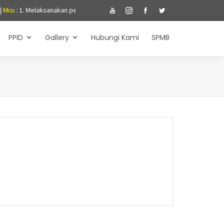
: 1. Melaksanakan pembelajaran yang aktif, kreatif, efektif, inovatif da
PPID
Gallery
Hubungi Kami
SPMB