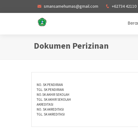
Selamat Datang di Situs Resmi
smansamehumas@gmail.com
SMA Negeri 1 Muara Enim
+62734 42110
|
Visi
:
Bera
Dokumen Perizinan
NO. SK PENDIRIAN
TGL. SK PENDIRIAN
NO.SK AKHIR SEKOLAH
TGL. SK AKHIR SEKOLAH
AKREDITASI
NO. SK AKREDITASI
TGL. SK AKREDITASI