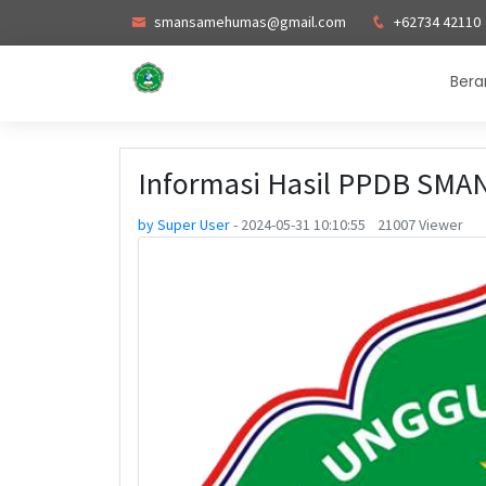
Selamat Datang di Situs Resmi
smansamehumas@gmail.com
SMA Negeri 1 Muara Enim
+62734 42110
|
Visi
: Un
Bera
Informasi Hasil PPDB SMA
by Super User
-
2024-05-31 10:10:55
21007 Viewer