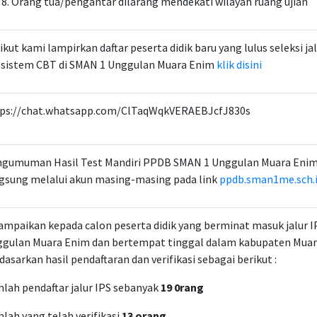
Orang tua/pengantar dilarang mendekati wilayah ruang ujian
ikut kami lampirkan daftar peserta didik baru yang lulus seleksi ja
 sistem CBT di SMAN 1 Unggulan Muara Enim
klik disini
ps://chat.whatsapp.com/ClTaqWqkVERAEBJcfJ830s
gumuman Hasil Test Mandiri PPDB SMAN 1 Unggulan Muara Enim 
gsung melalui akun masing-masing pada link
ppdb.sman1me.sch.
ampaikan kepada calon peserta didik yang berminat masuk jalur I
gulan Muara Enim dan bertempat tinggal dalam kabupaten Mua
dasarkan hasil pendaftaran dan verifikasi sebagai berikut :
lah pendaftar jalur IPS sebanyak
19 0rang
lah yang telah verifikasi
13 orang