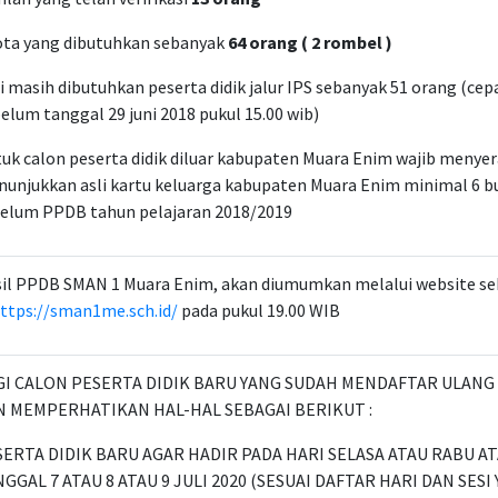
ta yang dibutuhkan sebanyak
64 orang ( 2 rombel )
i masih dibutuhkan peserta didik jalur IPS sebanyak 51 orang (cep
elum tanggal 29 juni 2018 pukul 15.00 wib)
uk calon peserta didik diluar kabupaten Muara Enim wajib menye
unjukkan asli kartu keluarga kabupaten Muara Enim minimal 6 bu
elum PPDB tahun pelajaran 2018/2019
il PPDB SMAN 1 Muara Enim, akan diumumkan melalui website se
ttps://sman1me.sch.id/
pada pukul 19.00 WIB
GI CALON PESERTA DIDIK BARU YANG SUDAH MENDAFTAR ULAN
N MEMPERHATIKAN HAL-HAL SEBAGAI BERIKUT :
ERTA DIDIK BARU AGAR HADIR PADA HARI SELASA ATAU RABU AT
GGAL 7 ATAU 8 ATAU 9 JULI 2020 (SESUAI DAFTAR HARI DAN SES