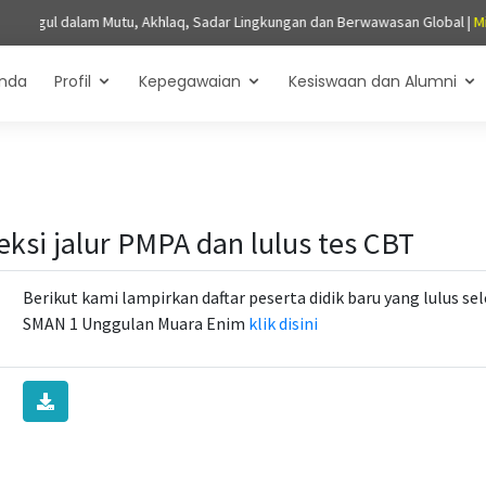
u, Akhlaq, Sadar Lingkungan dan Berwawasan Global |
Misi
: 1. Melaksanaka
nda
Profil
Kepegawaian
Kesiswaan dan Alumni
eksi jalur PMPA dan lulus tes CBT
Berikut kami lampirkan daftar peserta didik baru yang lulus sel
SMAN 1 Unggulan Muara Enim
klik disini