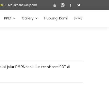
n pembelajaran yang aktif, kreatif, efektif, inovatif dan menyenangkan; 
PPID
Gallery
Hubungi Kami
SPMB
eksi jalur PMPA dan lulus tes sistem CBT di