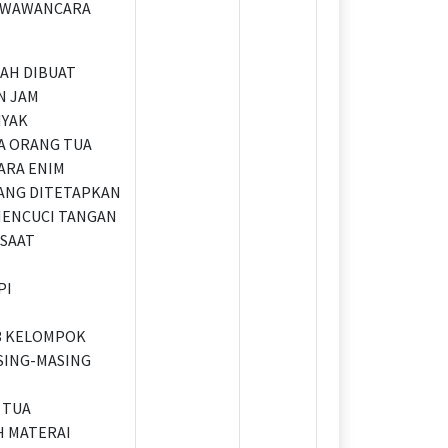
I WAWANCARA
AH DIBUAT
N JAM
YAK
A ORANG TUA
ARA ENIM
ANG DITETAPKAN
 MENCUCI TANGAN
 SAAT
PI
3 KELOMPOK
ASING-MASING
G TUA
H MATERAI